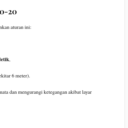
20-20
kan aturan ini:
etik
,
kitar 6 meter).
mata dan mengurangi ketegangan akibat layar
r