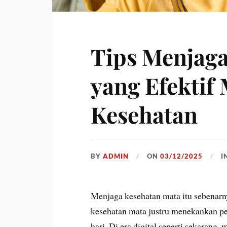
Tips Menjag
yang Efektif
Kesehatan
BY
ADMIN
ON
03/12/2025
I
Menjaga kesehatan mata itu sebenarny
kesehatan mata justru menekankan pen
hari. Di era digital seperti sekarang