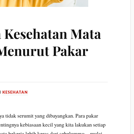
a Kesehatan Mata
 Menurut Pakar
N
KESEHATAN
a tidak serumit yang dibayangkan. Para pakar
tingnya kebiasaan kecil yang kita lakukan setiap
, mata bekerja lebih keras dari sebelumnya—mulai